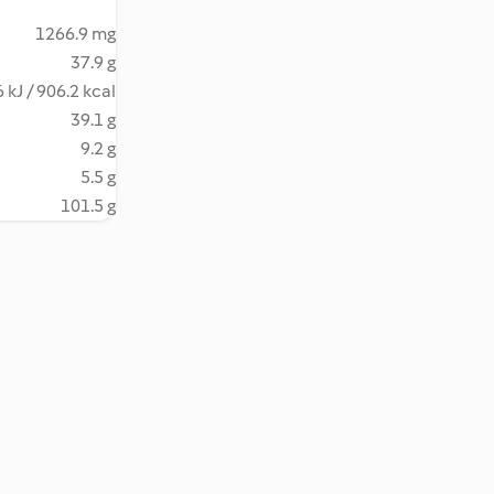
1266.9 mg
37.9 g
 kJ / 906.2 kcal
39.1 g
9.2 g
5.5 g
101.5 g