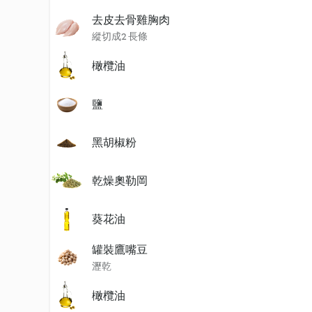
去皮去骨雞胸肉
縱切成2 長條
橄欖油
鹽
黑胡椒粉
乾燥奧勒岡
葵花油
罐裝鷹嘴豆
瀝乾
橄欖油