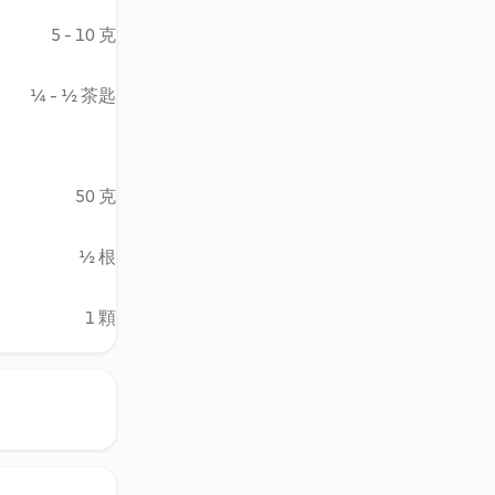
5 - 10 克
¼ - ½ 茶匙
50 克
½ 根
1 顆