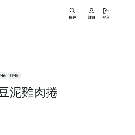
跳
至
搜尋
註冊
登入
主
要
內
容
M6
TM5
豆泥雞肉捲