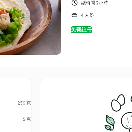
總時間 2小時
4 人份
免費註冊
250 克
5 克