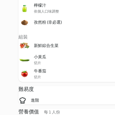
檸檬汁
依個人口味調整
孜然粉 (非必選)
組裝
新鮮綜合生菜
小黃瓜
切片
牛番茄
切片
難易度
進階
營養價值
每 1 人份