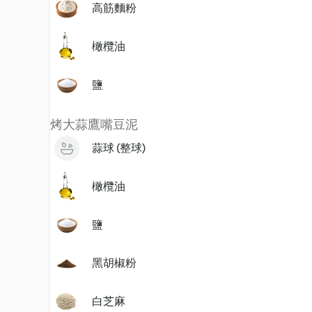
高筋麵粉
橄欖油
鹽
烤大蒜鷹嘴豆泥
蒜球 (整球)
橄欖油
鹽
黑胡椒粉
白芝麻