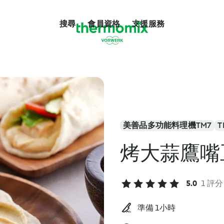
搜尋
會員資格
支援服務
美善品多功能料理機TM7
T
烤大蒜鷹嘴
5.0
1 評分
準備 1小時