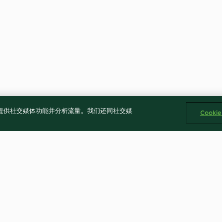
告、提供社交媒体功能并分析流量。我们还同社交媒
Cooki
香辣肉燥
茄汁豬肉