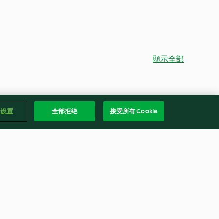
顯示全部
e 设置
全部拒绝
接受所有 Cookie
奶油咖哩燉雞