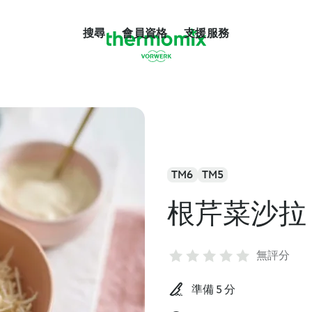
搜尋
會員資格
支援服務
TM6
TM5
根芹菜沙拉
無評分
準備 5 分