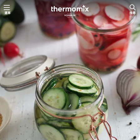
跳
選單
搜尋
至
主
要
內
容