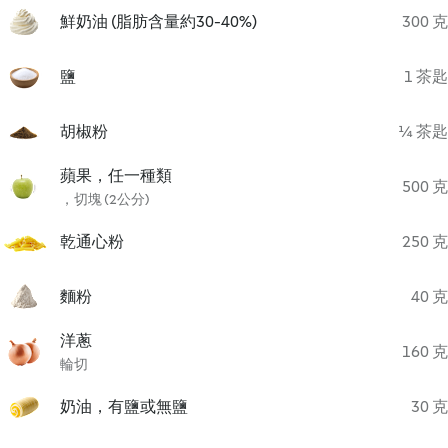
鮮奶油 (脂肪含量約30-40%)
300 克
鹽
1 茶匙
胡椒粉
¼ 茶匙
蘋果，任一種類
500 克
，切塊 (2公分)
乾通心粉
250 克
麵粉
40 克
洋蔥
160 克
輪切
奶油，有鹽或無鹽
30 克