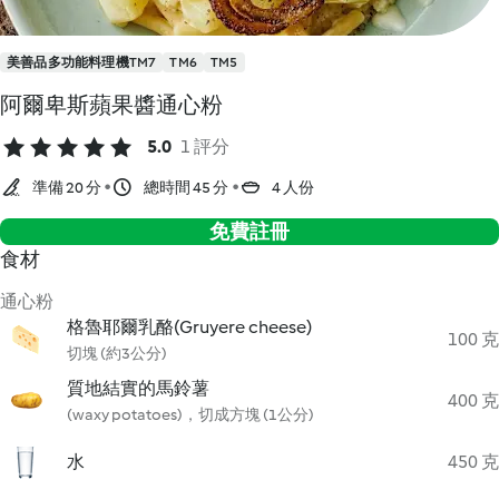
美善品多功能料理機TM7
TM6
TM5
阿爾卑斯蘋果醬通心粉
5.0
1 評分
準備 20 分
總時間 45 分
4 人份
免費註冊
食材
通心粉
格魯耶爾乳酪(Gruyere cheese)
100 克
切塊 (約3公分)
質地結實的馬鈴薯
400 克
(waxy potatoes)，切成方塊 (1公分)
水
450 克