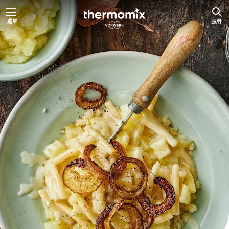
跳
選單
搜尋
至
主
要
內
容