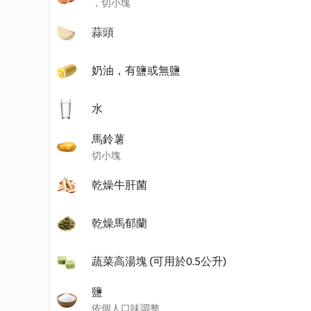
，切小塊
蒜頭
奶油，有鹽或無鹽
水
馬鈴薯
切小塊
乾燥牛肝菌
乾燥馬郁蘭
蔬菜高湯塊 (可用於0.5公升)
鹽
依個人口味調整