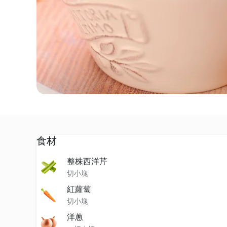
食材
整株西洋芹
切小塊
紅蘿蔔
切小塊
洋蔥