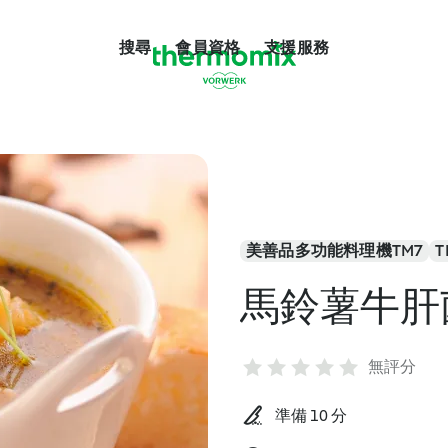
搜尋
會員資格
支援服務
美善品多功能料理機TM7
T
馬鈴薯牛肝
無評分
準備 10 分