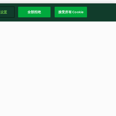
e 设置
全部拒绝
接受所有 Cookie
韓國牛肉海帶湯
4.7
(6)
繁體