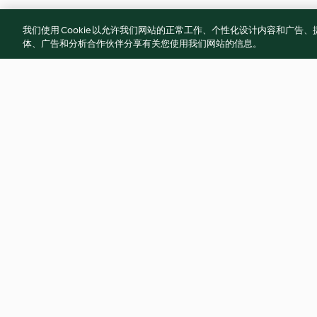
我们使用 Cookie 以允许我们网站的正常工作、个性化设计内容和广
体、广告和分析合作伙伴分享有关您使用我们网站的信息。
安城牛肉湯
蛤蜊蒜頭雞湯
3.7
(7)
4.9
(36)
© 版權所有 2026
服務條款
隱私權政策
免責聲明
網頁所有權