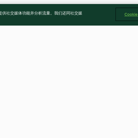
告、提供社交媒体功能并分析流量。我们还同社交媒
Cooki
酸辣湯
泡菜年糕湯
4.5
(44)
4.5
(6)
Cookies
回報内容