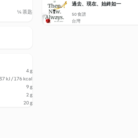
過去、現在、始終如一
¼ 茶匙
50 食譜
台灣
4 g
37 kJ / 176 kcal
9 g
2 g
20 g