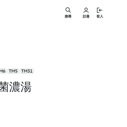
跳
至
搜尋
註冊
登入
主
要
內
容
M6
TM5
TM31
菌濃湯