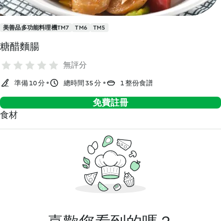
美善品多功能料理機TM7
TM6
TM5
糖醋麵腸
無評分
準備 10 分
總時間 35 分
1 整份食譜
免費註冊
食材