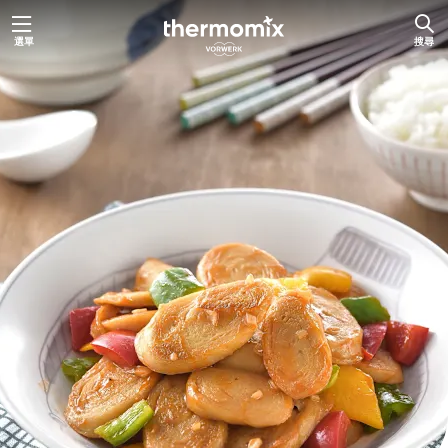
跳
選單
搜尋
至
主
要
內
容