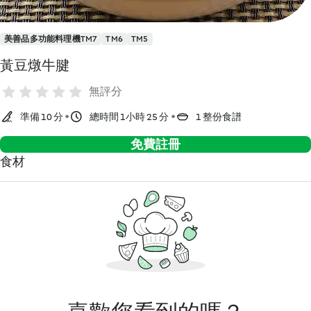
美善品多功能料理機TM7
TM6
TM5
黃豆燉牛腱
無評分
準備 10 分
總時間 1小時 25 分
1 整份食譜
免費註冊
食材