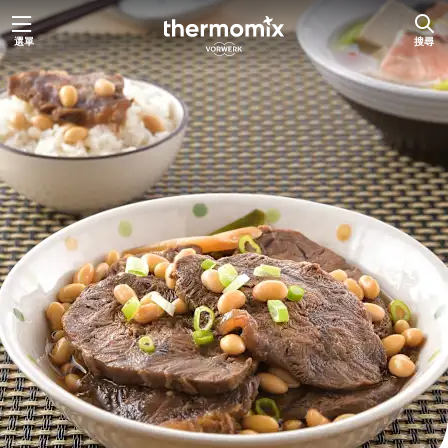
跳
選單
搜尋
至
主
要
內
容