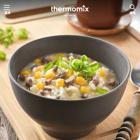
跳
選單
搜尋
至
主
要
內
容