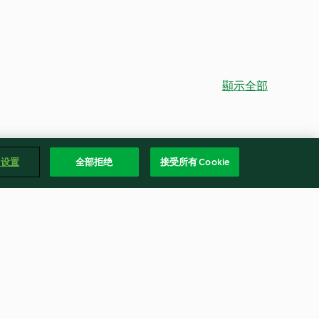
顯示全部
e 设置
全部拒绝
接受所有 Cookie
奶油咖哩燉雞