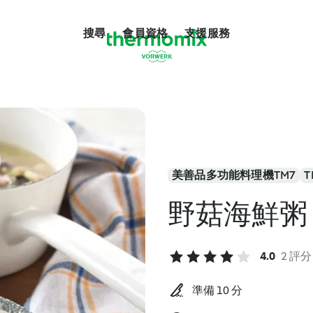
搜尋
會員資格
支援服務
美善品多功能料理機TM7
T
野菇海鮮粥
4.0
2 評分
準備 10 分