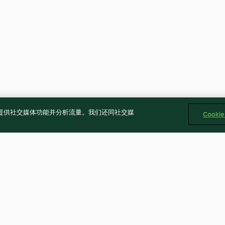
告、提供社交媒体功能并分析流量。我们还同社交媒
Cooki
香辣肉燥
茄汁豬肉