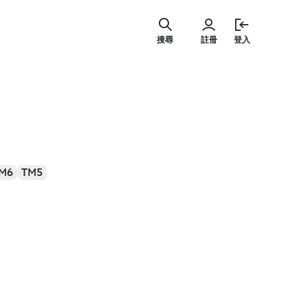
跳
至
搜尋
註冊
登入
主
要
內
容
M6
TM5