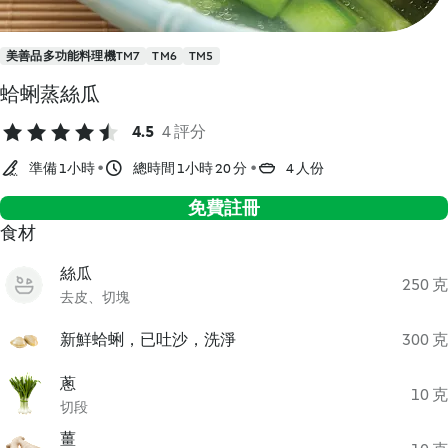
美善品多功能料理機TM7
TM6
TM5
蛤蜊蒸絲瓜
4.5
4 評分
準備 1小時
總時間 1小時 20 分
4 人份
免費註冊
食材
絲瓜
250 克
去皮、切塊
新鮮蛤蜊，已吐沙，洗淨
300 克
蔥
10 克
切段
薑