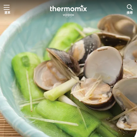
跳
選單
搜尋
至
主
要
內
容