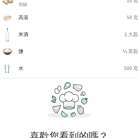
10 克
切絲
高湯
50 克
米酒
1 大匙
鹽
½ 茶匙
水
500 克
喜歡您看到的嗎？