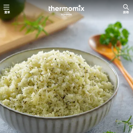
跳
選單
搜尋
至
主
要
內
容