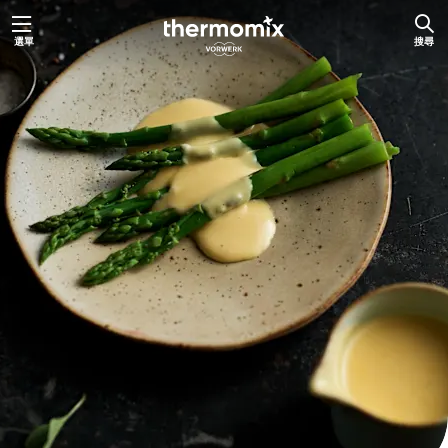
跳
選單
搜尋
至
主
要
內
容