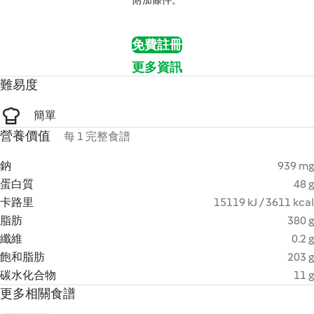
附加條件。
免費註冊
更多資訊
難易度
簡單
營養價值
每 1 完整食譜
鈉
939 mg
蛋白質
48 g
卡路里
15119 kJ / 3611 kcal
脂肪
380 g
纖維
0.2 g
飽和脂肪
203 g
碳水化合物
11 g
更多相關食譜