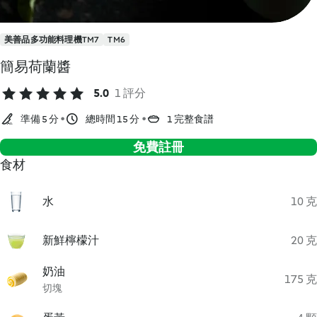
美善品多功能料理機TM7
TM6
簡易荷蘭醬
5.0
1 評分
準備 5 分
總時間 15 分
1 完整食譜
免費註冊
食材
水
10 克
新鮮檸檬汁
20 克
奶油
175 克
切塊