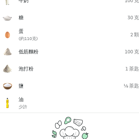
牛奶
100 克
糖
30 克
蛋
2 顆
(約110克)
低筋麵粉
100 克
泡打粉
1 茶匙
鹽
⅛ 茶匙
油
少許