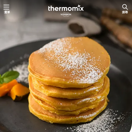
跳
選單
搜尋
至
主
要
內
容