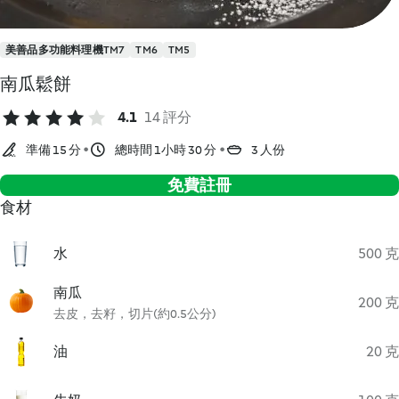
美善品多功能料理機TM7
TM6
TM5
南瓜鬆餅
4.1
14 評分
準備 15 分
總時間 1小時 30 分
3 人份
免費註冊
食材
水
500 克
南瓜
200 克
去皮，去籽，切片(約0.5公分)
油
20 克