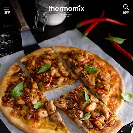
跳
選單
搜尋
至
主
要
內
容