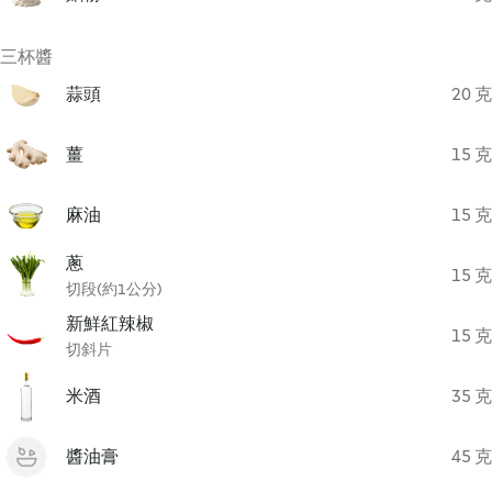
三杯醬
蒜頭
20 克
薑
15 克
麻油
15 克
蔥
15 克
切段(約1公分)
新鮮紅辣椒
15 克
切斜片
米酒
35 克
醬油膏
45 克