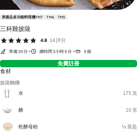
美善品多功能料理機TM7
TM6
TM5
三杯雞披薩
4.8
14 評分
準備 20 分
總時間 2小時 5 分
3 個
免費註冊
食材
披薩麵糰
水
175 克
糖
10 克
乾酵母粉
½ 茶匙