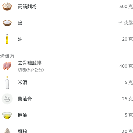
高筋麵粉
300 克
鹽
½ 茶匙
油
20 克
烤雞肉
去骨雞腿排
400 克
切塊(約2公分)
米酒
5 克
醬油膏
25 克
麻油
5 克
麵粉
30 克