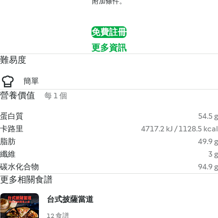
附加條件。
免費註冊
更多資訊
難易度
簡單
營養價值
每 1 個
蛋白質
54.5 g
卡路里
4717.2 kJ / 1128.5 kcal
脂肪
49.9 g
纖維
3 g
碳水化合物
94.9 g
更多相關食譜
台式披薩當道
12 食譜