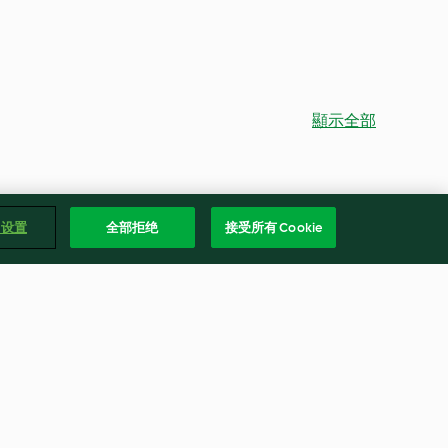
顯示全部
e 设置
全部拒绝
接受所有 Cookie
法式白醬蘑菇雞