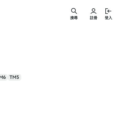
跳
至
搜尋
註冊
登入
主
要
內
容
M6
TM5