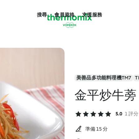
搜尋
會員資格
支援服務
美善品多功能料理機TM7
T
金平炒牛蒡
5.0
1 評分
準備 15 分