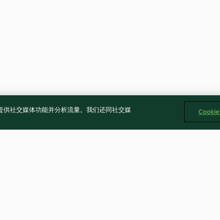
告、提供社交媒体功能并分析流量。我们还同社交媒
Cooki
茄汁豬肉
奶油咖哩燉雞