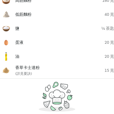
高筋麵粉
160 克
低筋麵粉
40 克
鹽
¼ 茶匙
蛋液
20 克
油
20 克
香草卡士達粉
15 克
(詳見要訣)