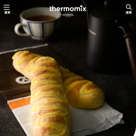
跳
選單
搜尋
至
主
要
內
容