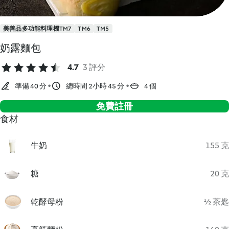
美善品多功能料理機TM7
TM6
TM5
奶露麵包
4.7
3 評分
準備 40 分
總時間 2小時 45 分
4 個
免費註冊
食材
牛奶
155 克
糖
20 克
乾酵母粉
½ 茶匙