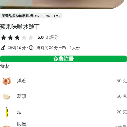
美善品多功能料理機TM7
TM6
TM5
蘋果味噌炒雞丁
3.0
3 評分
準備 10 分
總時間 30 分
2 人份
免費註冊
食材
洋蔥
50 克
蒜頭
30 克
油
20 克
味噌