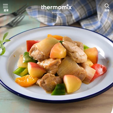
跳
選單
搜尋
至
主
要
內
容