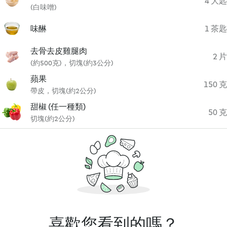
4 大匙
(白味噌)
味醂
1 茶匙
去骨去皮雞腿肉
2 片
(約500克)，切塊(約3公分)
蘋果
150 克
帶皮，切塊(約2公分)
甜椒 (任一種類)
50 克
切塊(約2公分)
喜歡您看到的嗎？