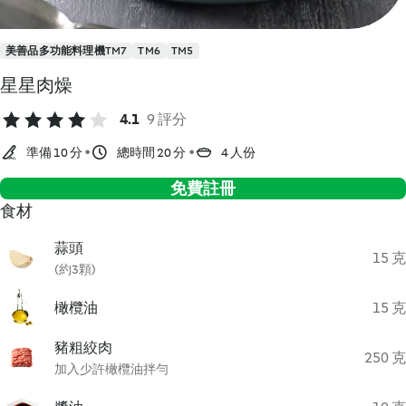
美善品多功能料理機TM7
TM6
TM5
星星肉燥
4.1
9 評分
準備 10 分
總時間 20 分
4 人份
免費註冊
食材
蒜頭
15 克
(約3顆)
橄欖油
15 克
豬粗絞肉
250 克
加入少許橄欖油拌勻