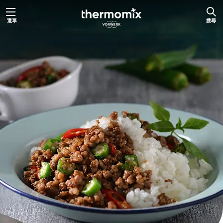
跳
選單
搜尋
至
主
要
內
容