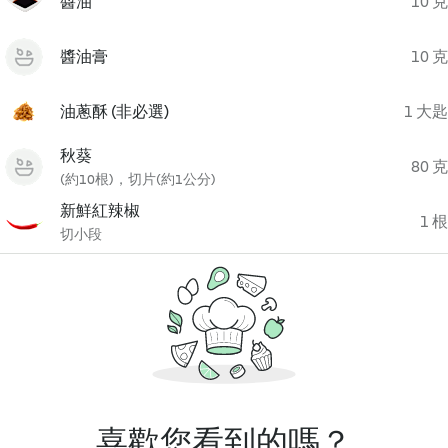
醬油
10 克
醬油膏
10 克
油蔥酥 (非必選)
1 大匙
秋葵
80 克
(約10根)，切片(約1公分)
新鮮紅辣椒
1 根
切小段
喜歡您看到的嗎？