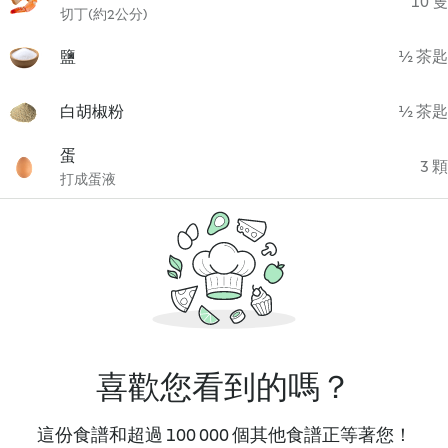
10 隻
切丁(約2公分)
鹽
½ 茶匙
白胡椒粉
½ 茶匙
蛋
3 顆
打成蛋液
喜歡您看到的嗎？
這份食譜和超過 100 000 個其他食譜正等著您！