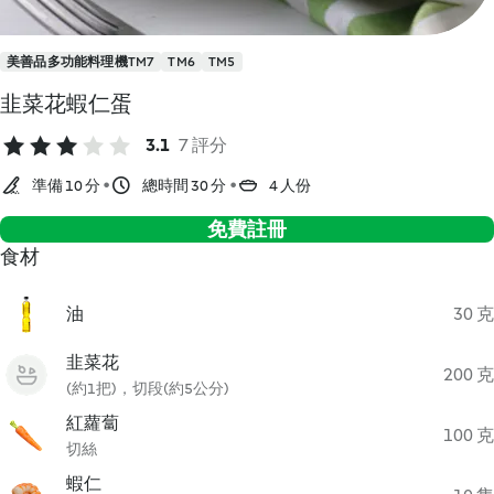
美善品多功能料理機TM7
TM6
TM5
韭菜花蝦仁蛋
3.1
7 評分
準備 10 分
總時間 30 分
4 人份
免費註冊
食材
油
30 克
韭菜花
200 克
(約1把)，切段(約5公分)
紅蘿蔔
100 克
切絲
蝦仁