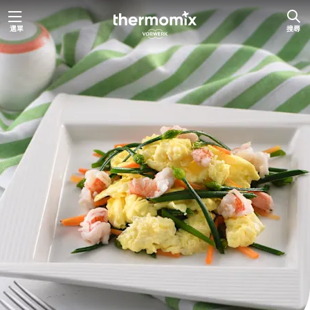
跳
選單
搜尋
至
主
要
內
容