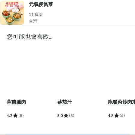
元氣便當菜
11 食譜
台灣
您可能也會喜歡...
蒜苗臘肉
蕃茄汁
龍鬚菜炒肉
4.2
(5)
5.0
(5)
4.8
(6)