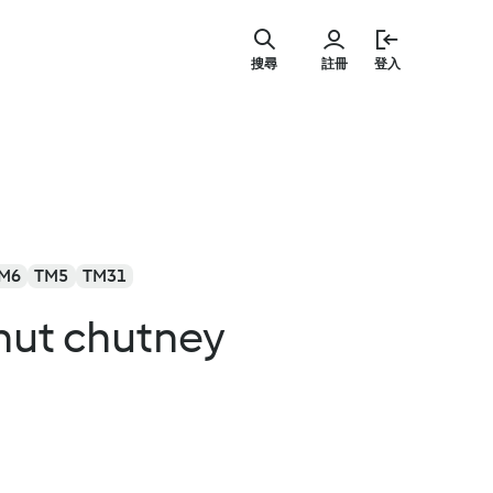
跳
至
搜尋
註冊
登入
主
要
內
容
M6
TM5
TM31
nut chutney