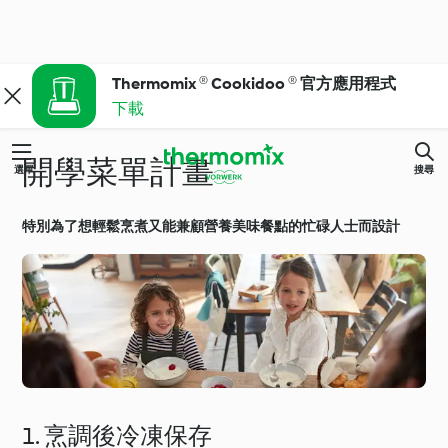
Thermomix ® Cookidoo ® 官方應用程式
下載
開學菜單計畫
選單
搜尋
特別為了想輕鬆烹煮又能兼顧營養美味餐點的忙碌人士而設計
1. 烹調後冷凍保存