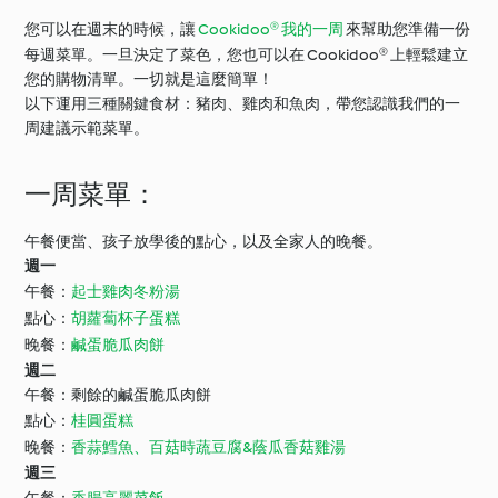
您可以在週末的時候，讓
Cookidoo® 我的一周
來幫助您準備一份
每週菜單。一旦決定了菜色，您也可以在 Cookidoo® 上輕鬆建立
您的購物清單。一切就是這麼簡單！
以下運用三種關鍵食材：豬肉、雞肉和魚肉，帶您認識我們的一
周建議示範菜單。
一周菜單：
午餐便當、孩子放學後的點心，以及全家人的晚餐。
週一
午餐：
起士雞肉冬粉湯
點心：
胡蘿蔔杯子蛋糕
晚餐：
鹹蛋脆瓜肉餅
週二
午餐：剩餘的鹹蛋脆瓜肉餅
點心：
桂圓蛋糕
晚餐：
香蒜鱈魚、百菇時蔬豆腐&蔭瓜香菇雞湯
週三