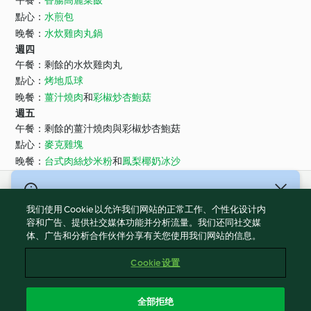
午餐：
香腸高麗菜飯
點心：
水煎包
晚餐：
水炊雞肉丸鍋
週四
午餐：剩餘的水炊雞肉丸
點心：
烤地瓜球
晚餐：
薑汁燒肉
和
彩椒炒杏鮑菇
週五
午餐：剩餘的薑汁燒肉與彩椒炒杏鮑菇
點心：
麥克雞塊
晚餐：
台式肉絲炒米粉
和
鳳梨椰奶冰沙
© 版權所有 2026
我们使用 Cookie 以允许我们网站的正常工作、个性化设计内
服務條款
容和广告、提供社交媒体功能并分析流量。我们还同社交媒
体、广告和分析合作伙伴分享有关您使用我们网站的信息。
隱私權政策
免責聲明
Cookie 设置
網頁所有權
Cookies
全部拒绝