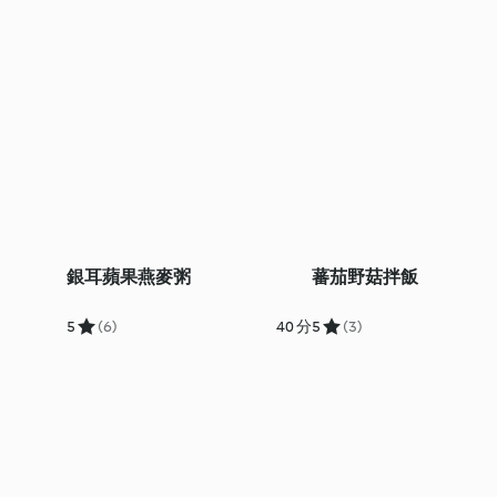
銀耳蘋果燕麥粥
蕃茄野菇拌飯
5
(6)
40 分
5
(3)