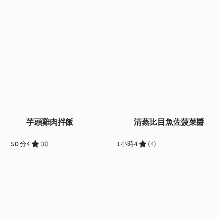
芋頭雞肉拌飯
清蒸比目魚佐菠菜醬
50 分
4
(8)
1小時
4
(4)