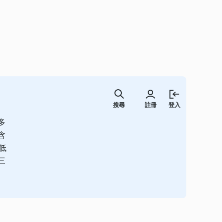
跳
至
搜尋
註冊
登入
主
要
多
內
容
含
低
三