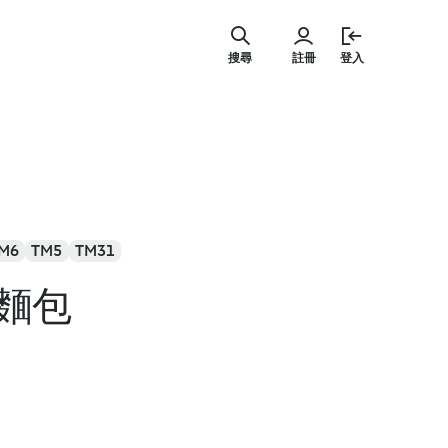
跳
至
搜尋
註冊
登入
主
要
內
容
M6
TM5
TM31
麵包