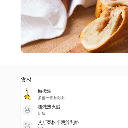
食材
橄欖油
多備一點刷油用
煙燻熟火腿
切塊
艾斯亞格半硬質乳酪