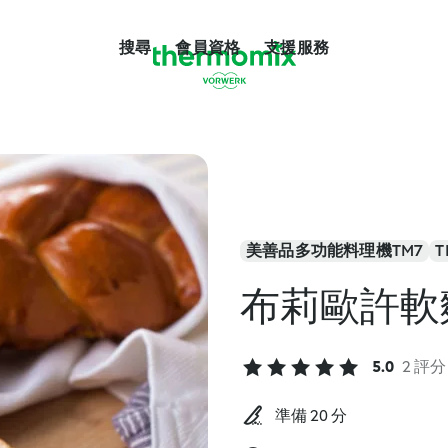
搜尋
會員資格
支援服務
美善品多功能料理機TM7
T
布莉歐許軟
5.0
2 評分
準備 20 分