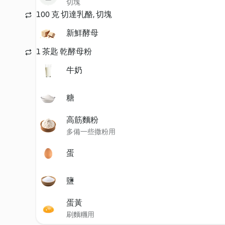
切塊
100 克 切達乳酪, 切塊
新鮮酵母
1 茶匙 乾酵母粉
牛奶
糖
高筋麵粉
多備一些撒粉用
蛋
鹽
蛋黃
刷麵糰用