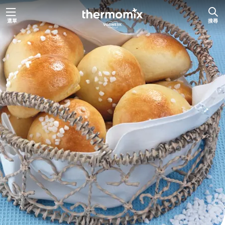
跳
選單
搜尋
至
主
要
內
容