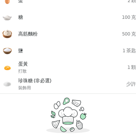
蛋
2 顆
糖
100 克
高筋麵粉
500 克
鹽
1 茶匙
蛋黃
1 顆
打散
珍珠糖 (非必選)
少許
裝飾用