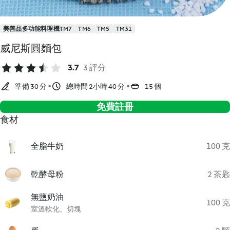
美善品多功能料理機TM7
TM6
TM5
TM31
威尼斯圓麵包
3.7
3 評分
準備 30 分
總時間 2小時 40 分
15 個
免費註冊
食材
全脂牛奶
100 克
乾酵母粉
2 茶匙
無鹽奶油
100 克
室溫軟化、切塊