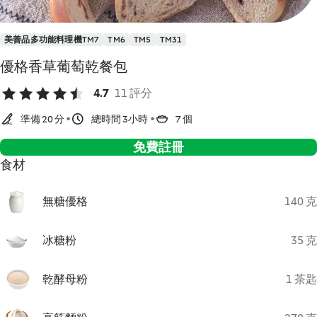
美善品多功能料理機TM7
TM6
TM5
TM31
優格香草葡萄乾餐包
4.7
11 評分
準備 20 分
總時間 3小時
7 個
免費註冊
食材
無糖優格
140 克
冰糖粉
35 克
乾酵母粉
1 茶匙