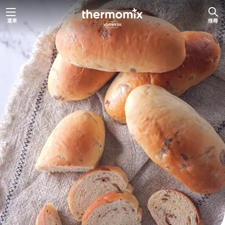
跳
選單
搜尋
至
主
要
內
容