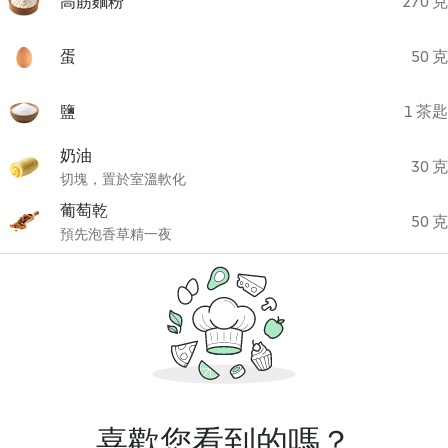
高筋麵粉
270 克
蛋
50 克
鹽
1 茶匙
奶油
30 克
切塊，置於室溫軟化
葡萄乾
50 克
預先泡香草精一夜
喜歡您看到的嗎？