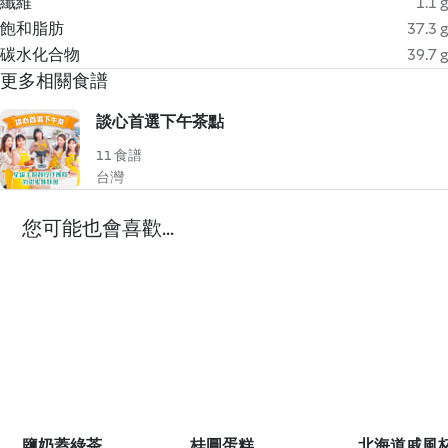
纖維
1.1 g
飽和脂肪
37.3 g
碳水化合物
39.7 g
更多相關食譜
談心首選下午茶點
11 食譜
台灣
您可能也會喜歡...
鹽奶蓋綠茶
桂圓蛋糕
北海道戚風