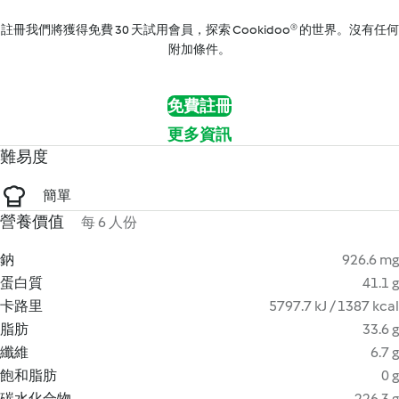
註冊我們將獲得免費 30 天試用會員，探索 Cookidoo® 的世界。沒有任何
附加條件。
免費註冊
更多資訊
難易度
簡單
營養價值
每 6 人份
鈉
926.6 mg
蛋白質
41.1 g
卡路里
5797.7 kJ / 1387 kcal
脂肪
33.6 g
纖維
6.7 g
飽和脂肪
0 g
碳水化合物
226.3 g