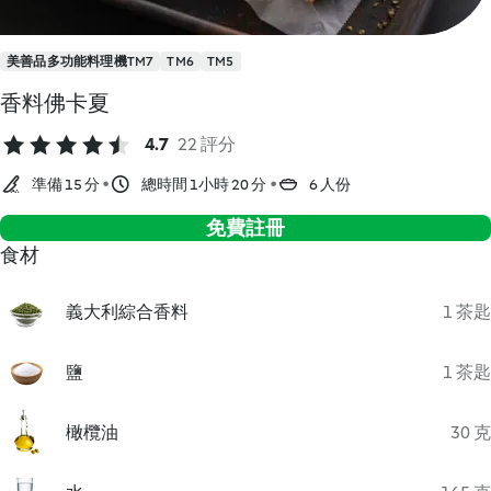
美善品多功能料理機TM7
TM6
TM5
香料佛卡夏
4.7
22 評分
準備 15 分
總時間 1小時 20 分
6 人份
免費註冊
食材
義大利綜合香料
1 茶匙
鹽
1 茶匙
橄欖油
30 克