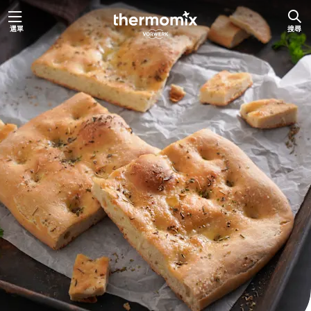
跳
選單
搜尋
至
主
要
內
容