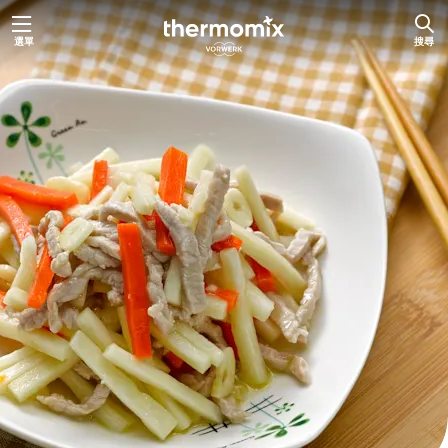
跳
選單
搜尋
至
主
要
內
容