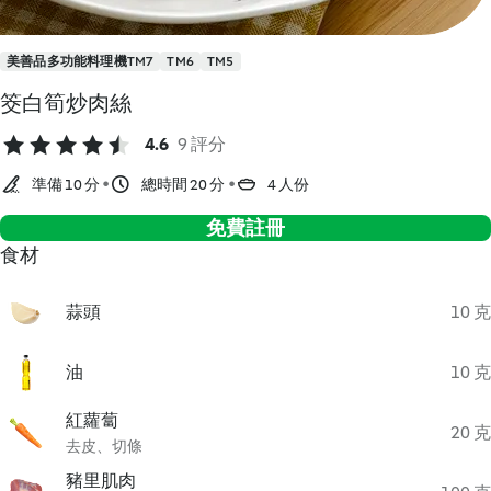
美善品多功能料理機TM7
TM6
TM5
筊白筍炒肉絲
4.6
9 評分
準備 10 分
總時間 20 分
4 人份
免費註冊
食材
蒜頭
10 克
油
10 克
紅蘿蔔
20 克
去皮、切條
豬里肌肉