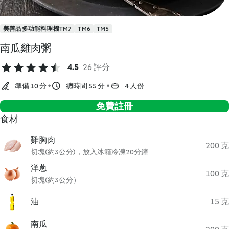
美善品多功能料理機TM7
TM6
TM5
南瓜雞肉粥
4.5
26 評分
準備 10 分
總時間 55 分
4 人份
免費註冊
食材
雞胸肉
200 克
切塊(約3公分)，放入冰箱冷凍20分鐘
洋蔥
100 克
切塊(約3公分）
油
15 克
南瓜