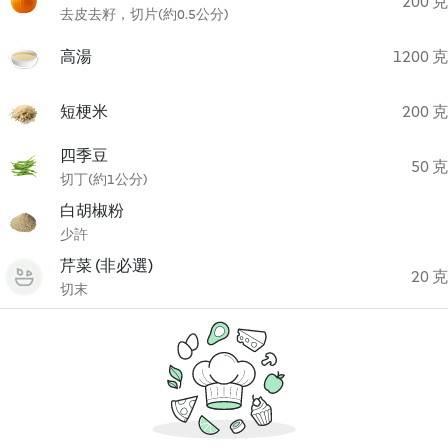
200 克
去皮去籽，切片(約0.5公分)
高湯
1200 克
短梗米
200 克
四季豆
50 克
切丁(約1公分)
白胡椒粉
少許
芹菜 (非必選)
20 克
切末