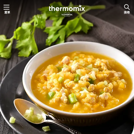
跳
選單
搜尋
至
主
要
內
容