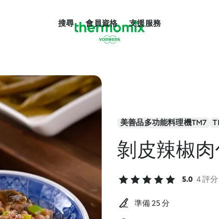
搜尋
會員資格
支援服務
美善品多功能料理機TM7
T
剝皮辣椒肉
5.0
4 評分
準備 25 分