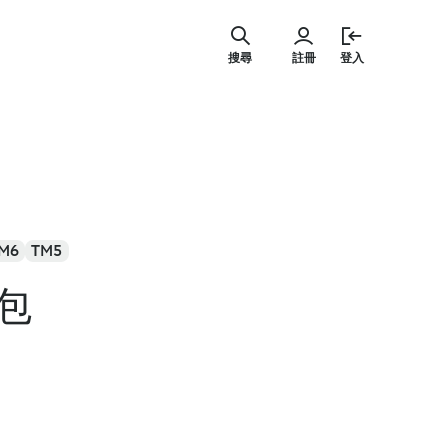
跳
至
搜尋
註冊
登入
主
要
內
容
M6
TM5
包