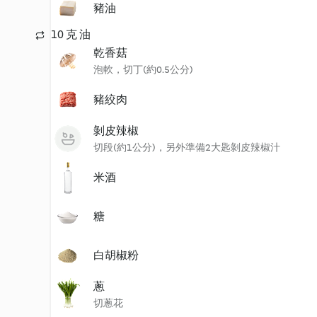
豬油
10 克 油
乾香菇
泡軟，切丁(約0.5公分)
豬絞肉
剝皮辣椒
切段(約1公分)，另外準備2大匙剝皮辣椒汁
米酒
糖
白胡椒粉
蔥
切蔥花