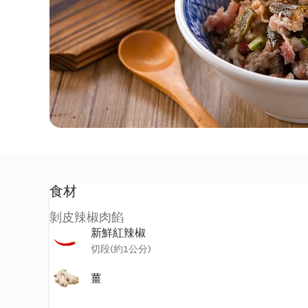
食材
剝皮辣椒肉餡
新鮮紅辣椒
切段(約1公分)
薑