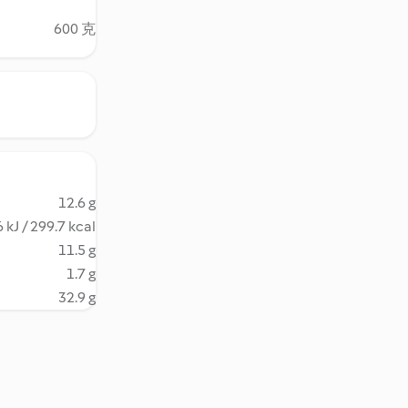
600 克
12.6 g
 kJ / 299.7 kcal
11.5 g
1.7 g
32.9 g