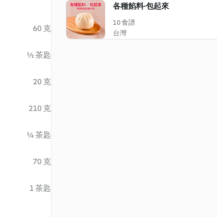
各種餡料‧包起來
10 食譜
60 克
台灣
½ 茶匙
20 克
210 克
¼ 茶匙
70 克
1 茶匙