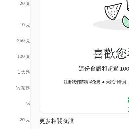
20 克
10 克
250 克
喜歡您
100 克
這份食譜和超過 10
1 大匙
註冊我們將獲得免費 30 天試用會員，
½ 茶匙
¼
20 克
更多相關食譜