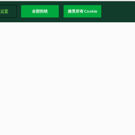
e 设置
全部拒绝
接受所有 Cookie
咖哩蔬菜炊飯
3.5
(4)
繁體