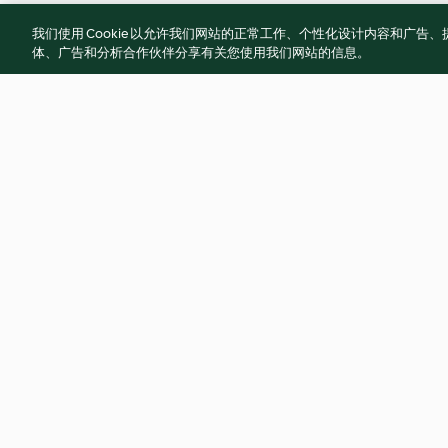
我们使用 Cookie 以允许我们网站的正常工作、个性化设计内容和广
体、广告和分析合作伙伴分享有关您使用我们网站的信息。
泰式鮮蝦冬粉沙拉
布利麵包&黑糖蒸布
4.0
(3)
4.3
(8)
© 版權所有 2026
服務條款
隱私權政策
免責聲明
網頁所有權