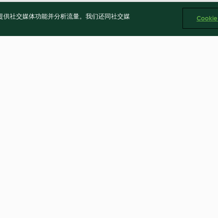
告、提供社交媒体功能并分析流量。我们还同社交媒
Cooki
丁
脆炒椒麻馬鈴薯
XO醬蒸雞腿
4.0
(6)
4.0
(5)
Cookies
回報内容