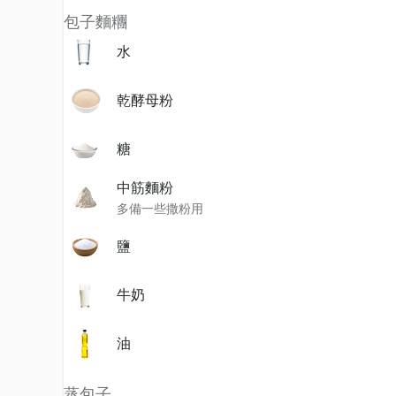
包子麵糰
水
乾酵母粉
糖
中筋麵粉
多備一些撒粉用
鹽
牛奶
油
蒸包子