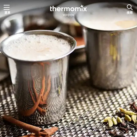
跳
選單
搜尋
至
主
要
內
容