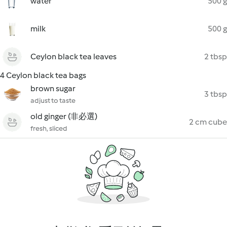
water
500 g
milk
500 g
Ceylon black tea leaves
2 tbsp
4 Ceylon black tea bags
brown sugar
3 tbsp
adjust to taste
old ginger (非必選)
2 cm cube
fresh, sliced