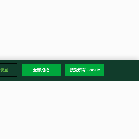
e 设置
全部拒绝
接受所有 Cookie
h Spinach
Sous-vide Chicken Ballotine
with Red Pepper Sauce