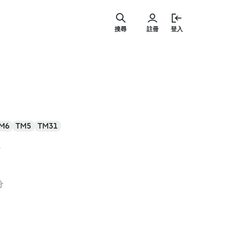
跳
至
搜尋
註冊
登入
主
要
內
容
M6
TM5
TM31
i
分