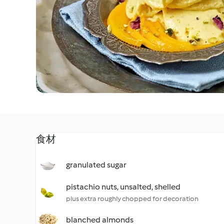
食材
granulated sugar
pistachio nuts, unsalted, shelled
plus extra roughly chopped for decoration
blanched almonds