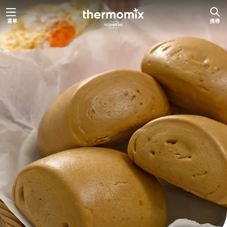
跳
選單
搜尋
至
主
要
內
容