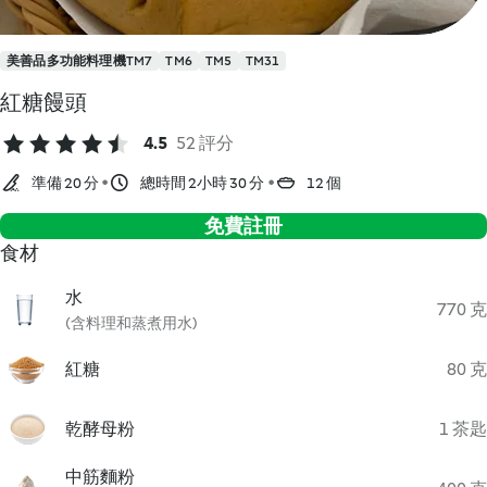
美善品多功能料理機TM7
TM6
TM5
TM31
紅糖饅頭
4.5
52 評分
準備 20 分
總時間 2小時 30 分
12 個
免費註冊
食材
水
770 克
(含料理和蒸煮用水)
紅糖
80 克
乾酵母粉
1 茶匙
中筋麵粉