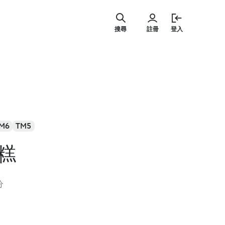
跳
至
搜尋
註冊
登入
主
要
內
容
M6
TM5
糕
分