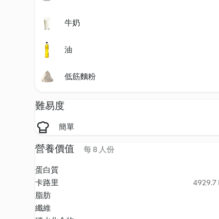
牛奶
油
低筋麵粉
難易度
簡單
營養價值
每 8 人份
蛋白質
卡路里
4929.7 
脂肪
纖維