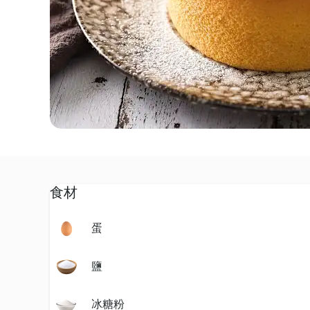
食材
蛋
鹽
冰糖粉