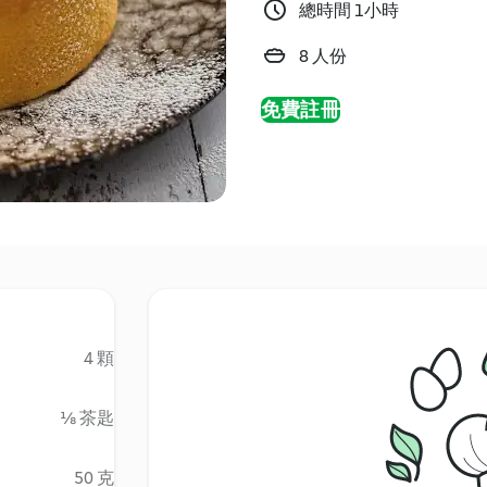
總時間 1小時
8 人份
免費註冊
4 顆
⅛ 茶匙
50 克