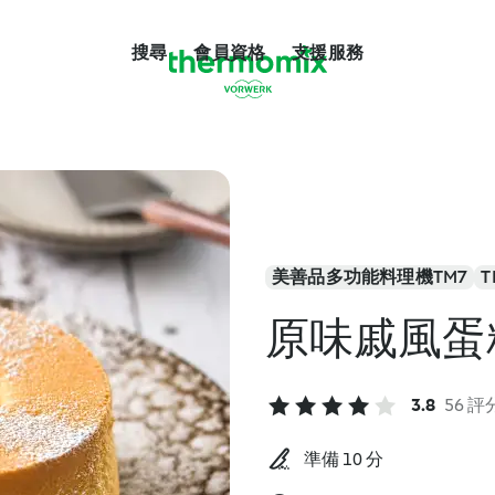
搜尋
會員資格
支援服務
美善品多功能料理機TM7
T
原味戚風蛋
3.8
56 評
準備 10 分