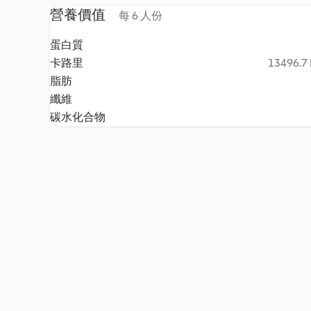
營養價值
每 6 人份
蛋白質
卡路里
13496.7 
脂肪
纖維
碳水化合物