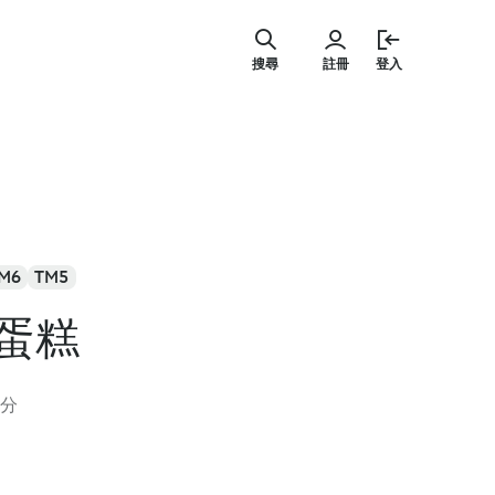
跳
至
搜尋
註冊
登入
主
要
內
容
M6
TM5
蛋糕
評分