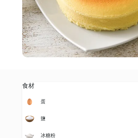
食材
蛋
鹽
冰糖粉