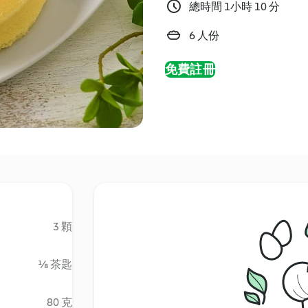
總時間 1小時 10 分
6 人份
免費註冊
3 顆
⅛ 茶匙
80 克