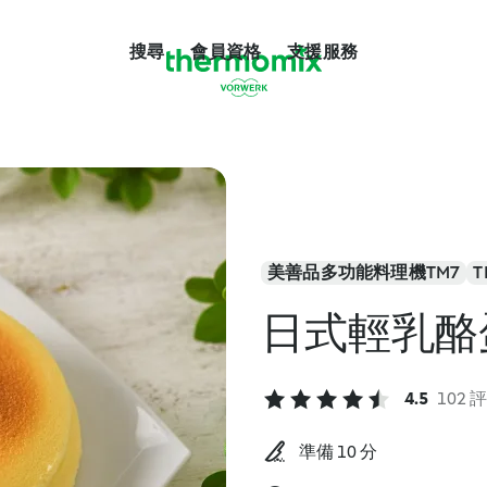
搜尋
會員資格
支援服務
美善品多功能料理機TM7
T
日式輕乳酪
4.5
102 
準備 10 分