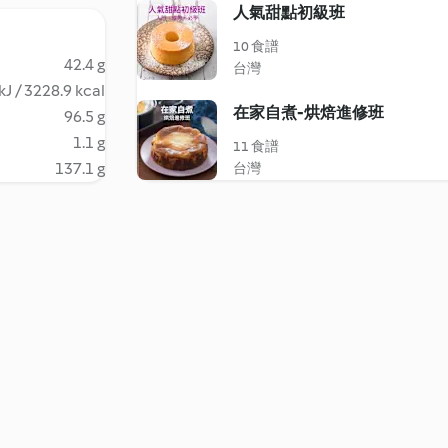
人氣甜點初級班
10 食譜
42.4 g
台灣
kJ / 3228.9 kcal
在家自煮-烘焙進修班
96.5 g
1.1 g
11 食譜
137.1 g
台灣