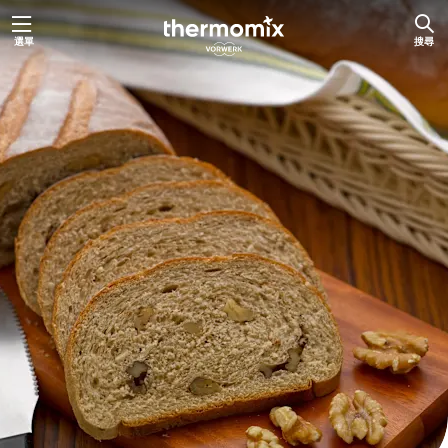
跳
選單
搜尋
至
主
要
內
容