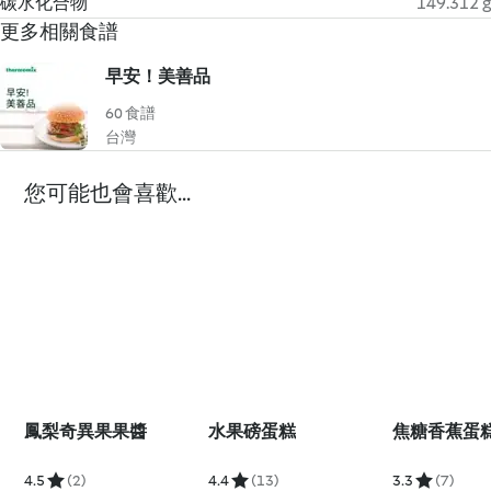
碳水化合物
149.312 g
更多相關食譜
早安！美善品
60 食譜
台灣
您可能也會喜歡...
鳳梨奇異果果醬
水果磅蛋糕
焦糖香蕉蛋
4.5
(2)
4.4
(13)
3.3
(7)