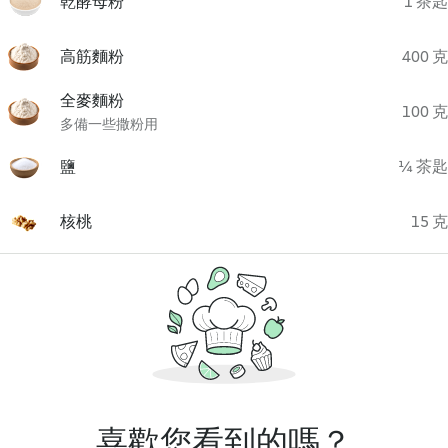
乾酵母粉
1 茶匙
高筋麵粉
400 克
全麥麵粉
100 克
多備一些撒粉用
鹽
¼ 茶匙
核桃
15 克
喜歡您看到的嗎？