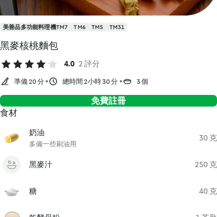
美善品多功能料理機TM7
TM6
TM5
TM31
黑麥核桃麵包
4.0
2 評分
準備 20 分
總時間 2小時 30 分
3 個
免費註冊
食材
奶油
30 克
多備一些刷油用
黑麥汁
250 克
糖
40 克