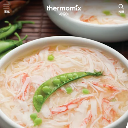
跳
選單
搜尋
至
主
要
內
容