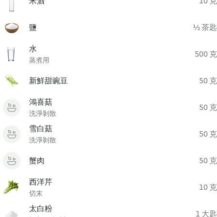
米酒
10 克
鹽
½ 茶匙
水
500 克
蒸煮用
新鮮甜豌豆
50 克
鴻喜菇
50 克
洗淨剝散
雪白菇
50 克
洗淨剝散
蟹肉
50 克
西洋芹
10 克
切末
太白粉
1 大匙