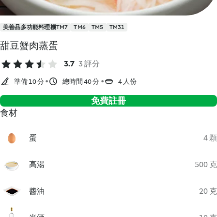
美善品多功能料理機TM7
TM6
TM5
TM31
甜豆蟹肉蒸蛋
3.7
3 評分
準備 10 分
總時間 40 分
4 人份
免費註冊
食材
蛋
4 顆
高湯
500 克
醬油
20 克