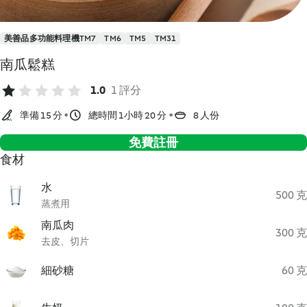
美善品多功能料理機TM7
TM6
TM5
TM31
南瓜鬆糕
1.0
1 評分
準備 15 分
總時間 1小時 20 分
8 人份
免費註冊
食材
水
500 克
蒸煮用
南瓜肉
300 克
去皮、切片
細砂糖
60 克