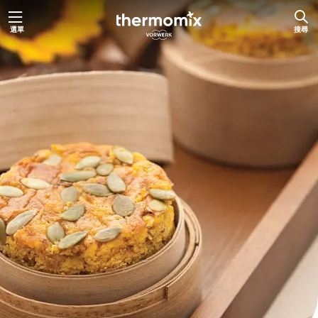
跳
選單
搜尋
至
主
要
內
容