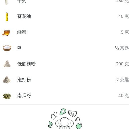
牛奶
180 克
葵花油
40 克
蜂蜜
5 克
鹽
½ 茶匙
低筋麵粉
300 克
泡打粉
2 茶匙
南瓜籽
40 克