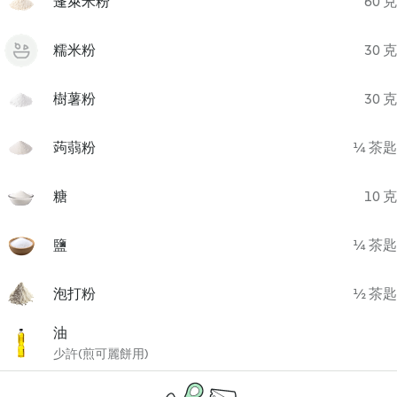
蓬萊米粉
60 克
糯米粉
30 克
樹薯粉
30 克
蒟蒻粉
¼ 茶匙
糖
10 克
鹽
¼ 茶匙
泡打粉
½ 茶匙
油
少許(煎可麗餅用)