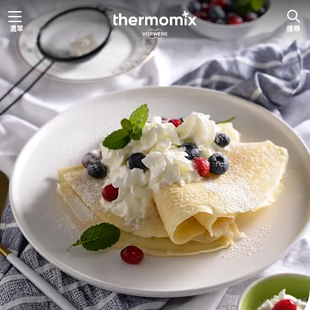
跳
選單
搜尋
至
主
要
內
容