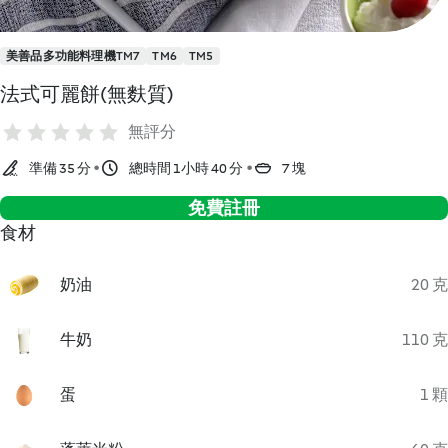
美善品多功能料理機TM7
TM6
TM5
法式可麗餅(無麩質)
無評分
準備 35 分
總時間 1小時 40 分
7 塊
免費註冊
食材
奶油
20 克
牛奶
110 克
蛋
1 顆