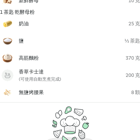
新鮮酵母
10 克
1 茶匙 乾酵母粉
奶油
25 克
鹽
½ 茶匙
高筋麵粉
370 克
香草卡士達
200 克
(可使用自動烹煮完成)
無鹽烤腰果
8 顆