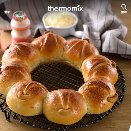
跳
選單
搜尋
至
主
要
內
容