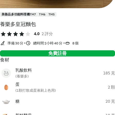
美善品多功能料理機TM7
TM6
TM5
養樂多皇冠麵包
4.0
2 評分
準備 30 分
總時間 2小時 40 分
8 個
免費註冊
食材
乳酸飲料
185 克
(養樂多)
蛋
2 顆
(1顆打散成蛋液刷上色用)
糖
20 克