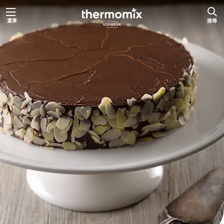
跳
選單
搜尋
至
主
要
內
容