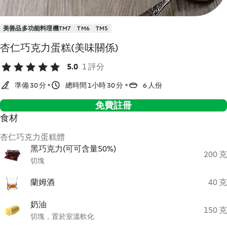
美善品多功能料理機TM7
TM6
TM5
杏仁巧克力蛋糕(美味關係)
5.0
1 評分
準備 30 分
總時間 1小時 30 分
6 人份
免費註冊
食材
杏仁巧克力蛋糕體
黑巧克力(可可含量50%)
200 克
切塊
蘭姆酒
40 克
奶油
150 克
切塊，置於室溫軟化