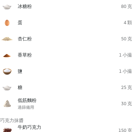
冰糖粉
80 克
蛋
4 顆
杏仁粉
50 克
香草粉
1 小撮
鹽
1 小撮
糖
25 克
低筋麵粉
30 克
過篩備用
巧克力抹醬
牛奶巧克力
150 克