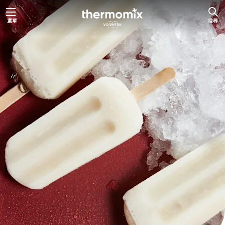
跳
選單
搜尋
至
主
要
內
容