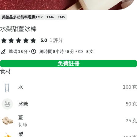
美善品多功能料理機TM7
TM6
TM5
水梨甜薑冰棒
5.0
1 評分
準備 15 分
總時間 8小時 45 分
5 支
免費註冊
食材
水
100 克
冰糖
50 克
薑
25 克
切絲
梨