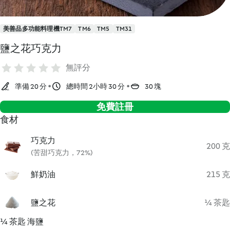
美善品多功能料理機TM7
TM6
TM5
TM31
鹽之花巧克力
無評分
準備 20 分
總時間 2小時 30 分
30 塊
免費註冊
食材
巧克力
200 克
(苦甜巧克力，72%)
鮮奶油
215 克
鹽之花
¼ 茶匙
¼ 茶匙 海鹽