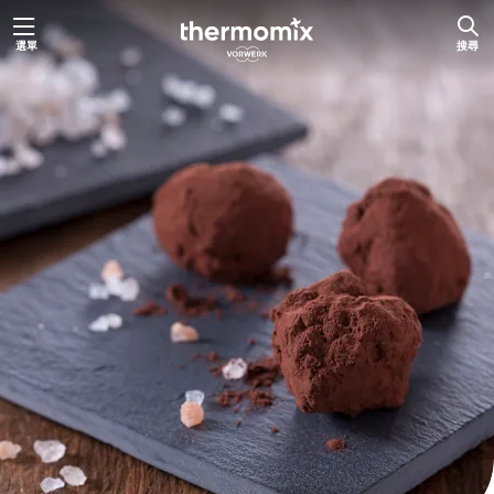
跳
選單
搜尋
至
主
要
內
容