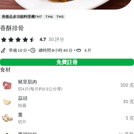
美善品多功能料理機TM7
TM6
TM5
香酥排骨
4.7
30 評分
準備 10 分
總時間 8小時 40 分
4 片
免費註冊
食材
豬里肌肉
300 克
切4片(每片約0.5公分厚)
蒜頭
30 克
拍扁
薑
5 克
切片