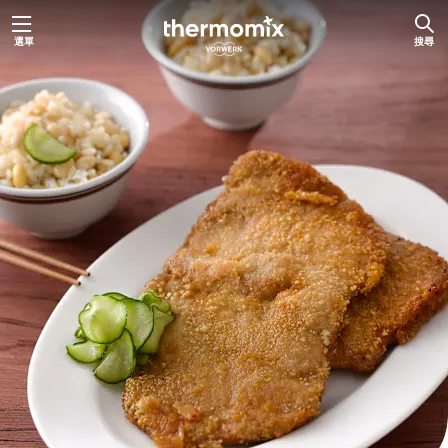
跳
選單
搜尋
至
主
要
內
容