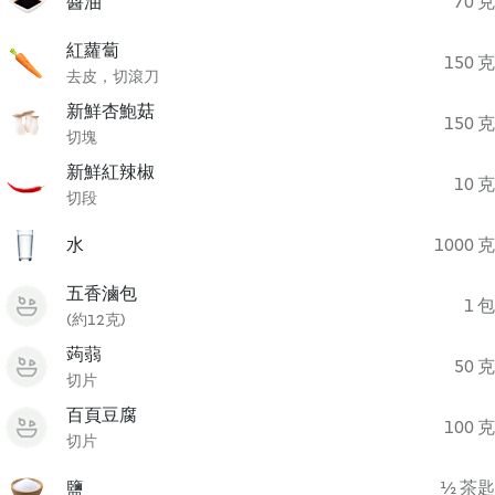
醬油
70 克
紅蘿蔔
150 克
去皮，切滾刀
新鮮杏鮑菇
150 克
切塊
新鮮紅辣椒
10 克
切段
水
1000 克
五香滷包
1 包
(約12克)
蒟蒻
50 克
切片
百頁豆腐
100 克
切片
鹽
½ 茶匙