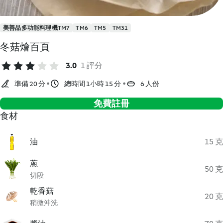
美善品多功能料理機TM7
TM6
TM5
TM31
冬菇燴百頁
3.0
1 評分
準備 20 分
總時間 1小時 15 分
6 人份
免費註冊
食材
油
15 克
蔥
50 克
切段
乾香菇
20 克
稍微沖洗