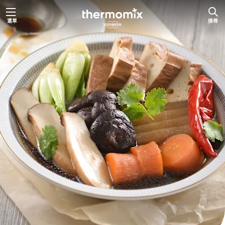
跳
選單
搜尋
至
主
要
內
容