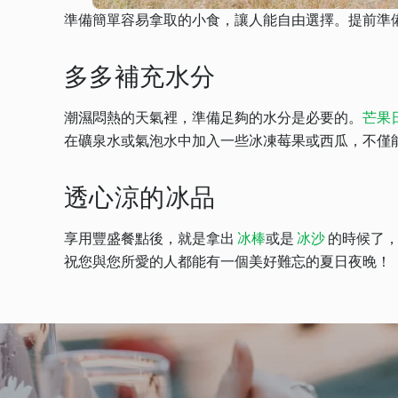
準備簡單容易拿取的小食，讓人能自由選擇。提前準
多多補充水分
潮濕悶熱的天氣裡，準備足夠的水分是必要的。
芒果
在礦泉水或氣泡水中加入一些冰凍莓果或西瓜，不僅
透心涼的冰品
享用豐盛餐點後，就是拿出
冰棒
或是
冰沙
的時候了，
祝您與您所愛的人都能有一個美好難忘的夏日夜晚！