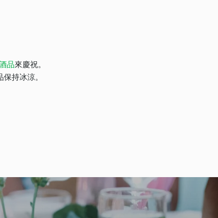
酒品
來慶祝。
品保持冰涼。