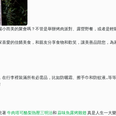
場小而美的聚會嗎？不管是舉辦烤肉派對、露營野餐，或者是輕
家喜愛的佳餚美食，和親友分享食物和歡笑，讓美善品陪您，為
在行李裡裝滿所有必需品，比如防曬霜、擦手巾和防蚊液...等
！
吃著
牛肉塔可酪梨熱壓三明治
和
蒜味魚露烤雞翅
真是人生一大