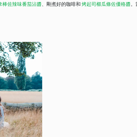
拿棒佐辣味番茄沾醬
、剛煮好的咖啡和
烤起司櫛瓜條佐優格醬
。