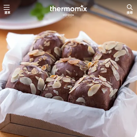
跳
選單
搜尋
至
主
要
內
容