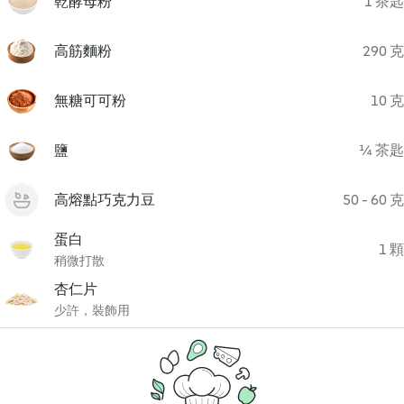
乾酵母粉
1 茶匙
高筋麵粉
290 克
無糖可可粉
10 克
鹽
¼ 茶匙
高熔點巧克力豆
50 - 60 克
蛋白
1 顆
稍微打散
杏仁片
少許，裝飾用