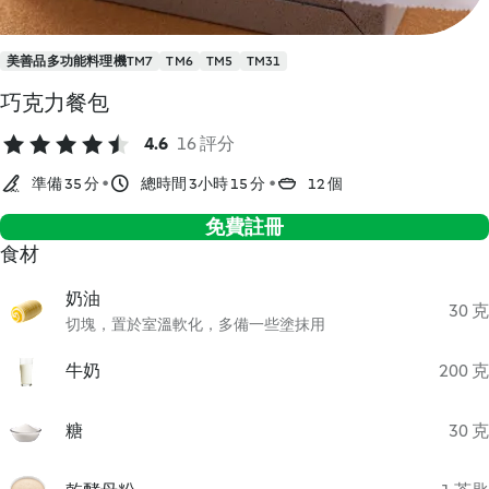
美善品多功能料理機TM7
TM6
TM5
TM31
巧克力餐包
4.6
16 評分
準備 35 分
總時間 3小時 15 分
12 個
免費註冊
食材
奶油
30 克
切塊，置於室溫軟化，多備一些塗抹用
牛奶
200 克
糖
30 克