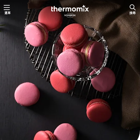
跳
選單
搜尋
至
主
要
內
容