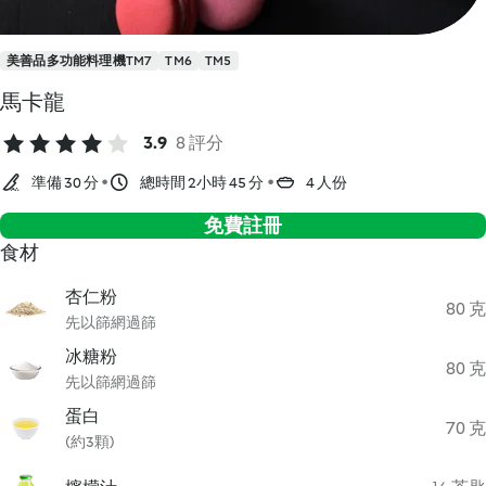
美善品多功能料理機TM7
TM6
TM5
馬卡龍
3.9
8 評分
準備 30 分
總時間 2小時 45 分
4 人份
免費註冊
食材
杏仁粉
80 克
先以篩網過篩
冰糖粉
80 克
先以篩網過篩
蛋白
70 克
(約3顆)