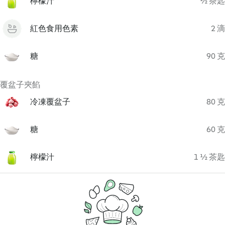
檸檬汁
½ 茶匙
紅色食用色素
2 滴
糖
90 克
覆盆子夾餡
冷凍覆盆子
80 克
糖
60 克
檸檬汁
1 ½ 茶匙