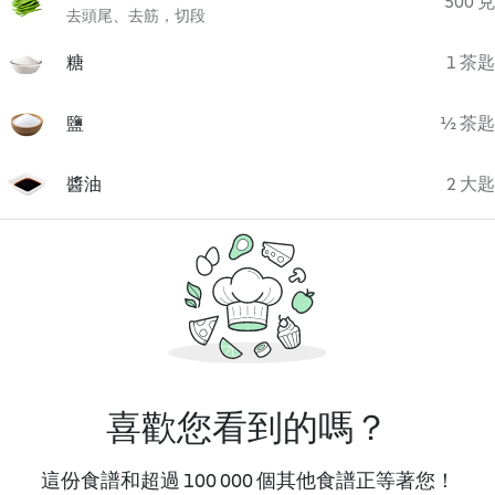
500 克
去頭尾、去筋，切段
糖
1 茶匙
鹽
½ 茶匙
醬油
2 大匙
喜歡您看到的嗎？
這份食譜和超過 100 000 個其他食譜正等著您！