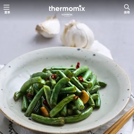
跳
選單
搜尋
至
主
要
內
容