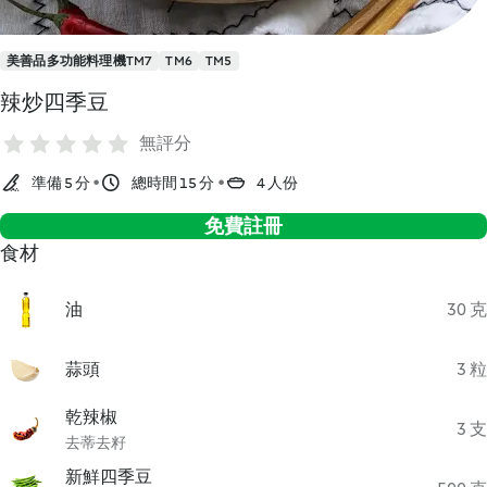
美善品多功能料理機TM7
TM6
TM5
辣炒四季豆
無評分
準備 5 分
總時間 15 分
4 人份
免費註冊
食材
油
30 克
蒜頭
3 粒
乾辣椒
3 支
去蒂去籽
新鮮四季豆