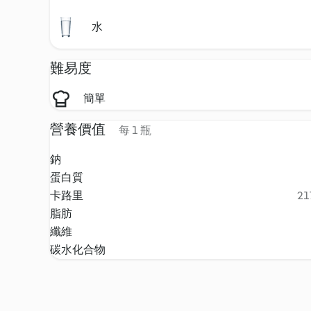
水
難易度
簡單
營養價值
每 1 瓶
鈉
蛋白質
卡路里
21
脂肪
纖維
碳水化合物