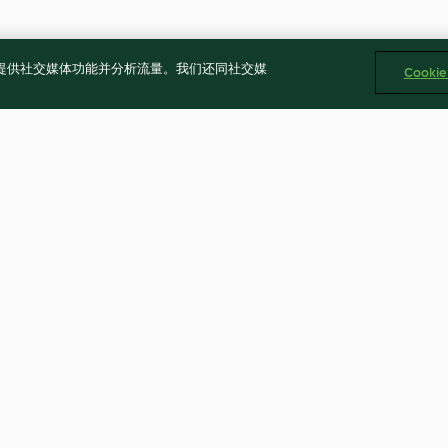
告、提供社交媒体功能并分析流量。我们还同社交媒
Cooki
新鮮辣椒油
羽衣甘藍蘋果汁
無評分
4.3
(3)