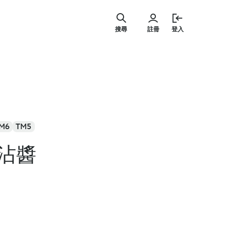
跳
至
搜尋
註冊
登入
主
要
內
容
M6
TM5
沾醬