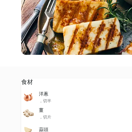
食材
洋蔥
，切半
薑
，切片
蒜頭