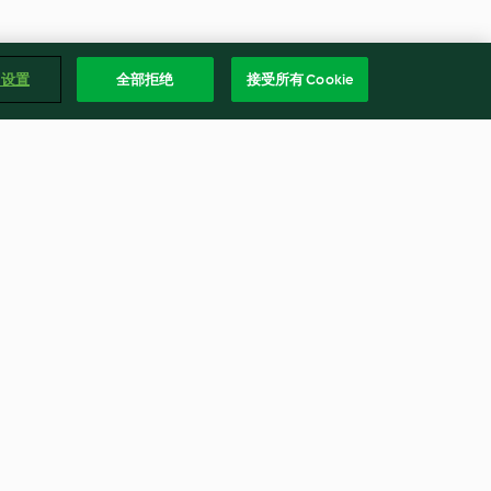
e 设置
全部拒绝
接受所有 Cookie
亞麻籽隔夜燕麥和抹茶優格
無評分