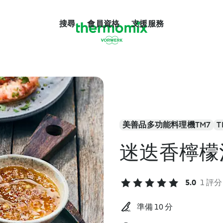
搜尋
會員資格
支援服務
美善品多功能料理機TM7
T
迷迭香檸檬
5.0
1 評分
準備 10 分