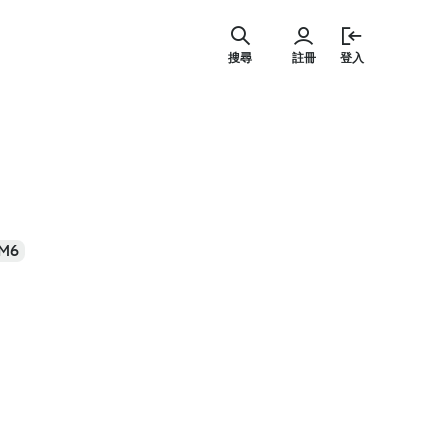
跳
至
搜尋
註冊
登入
主
要
內
容
M6