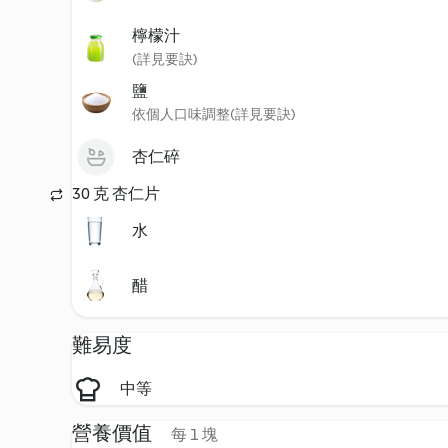
檸檬汁
(詳見要訣)
鹽
依個人口味調整(詳見要訣)
杏仁碎
30 克 杏仁片
水
醋
難易度
中等
營養價值
每 1 塊