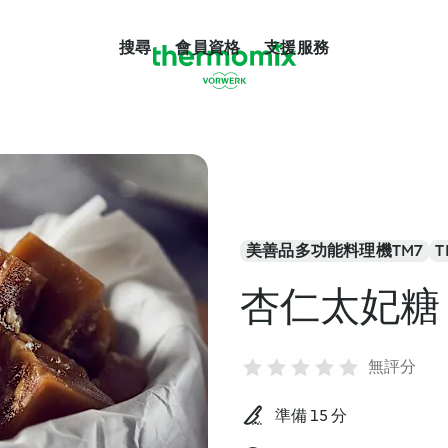
搜尋
會員資格
支援服務
美善品多功能料理機TM7
T
杏仁太妃糖
無評分
準備 15 分